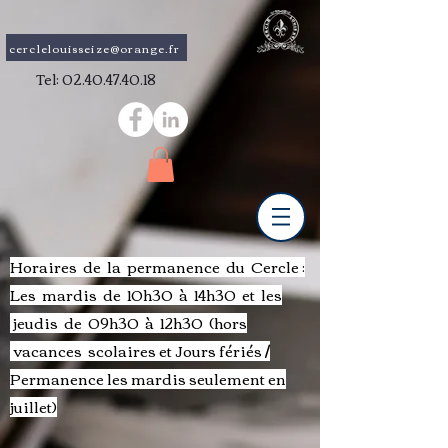
cerclelouisseize@orange.fr
Tel:
02.40.47.40.18
Horaires de la permanence du Cercle :
Les mardis de 10h30 à 14h30 et les
jeudis de 09h30 à 12h30 (hors
vacances scolaires et Jours fériés /
Permanence les mardis
seulement
en
juillet)